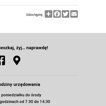
Podziel
Facebook
Twitter
Email
Udostępnij:
się
eszkaj, żyj… naprawdę!
odziny urzędowania
 poniedziałku do środy
godzinach od 7.30 do 14.30