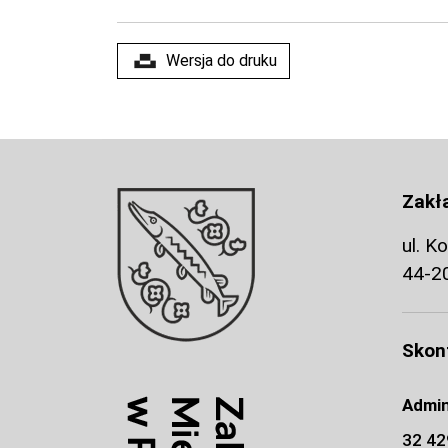
Wersja do druku
Zakł
ul. K
44-2
Skont
Admin
32 4