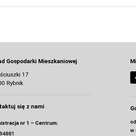
ad Gospodarki Mieszkaniowej
Mi
ościuszki 17
00 Rybnik
aktuj się z nami
G
od
istracja nr 1 – Centrum:
w 
294881